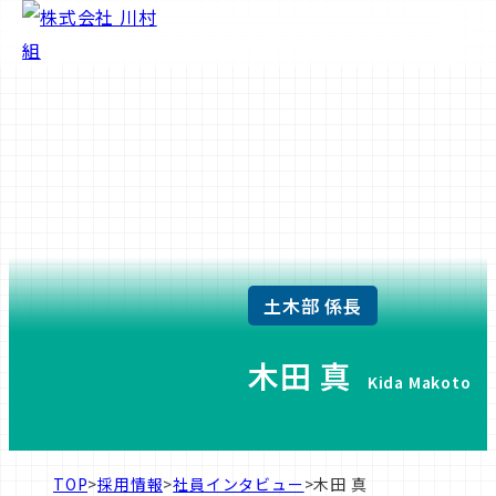
土木部 係長
木田 真
Kida Makoto
TOP
>
採用情報
>
社員インタビュー
>
木田 真