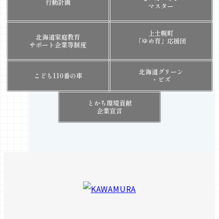
行動計画
マスター
上士幌町
北海道家庭教育
「ゆめ育」応援団
サポート企業等制度
北海道グリーン
こども110番の車
・ビズ
とかち環境貢献
企業宣言