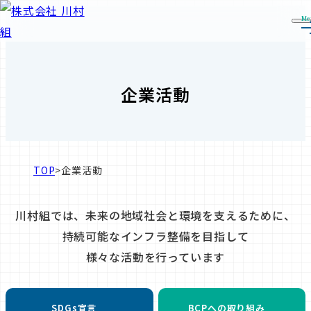
Me
企業活動
TOP
>
企業活動
川村組では、
未来の地域社会と環境を
支えるために、
持続可能なインフラ整備を
目指して
様々な活動を行っています
SDGs宣言
BCPへの取り組み