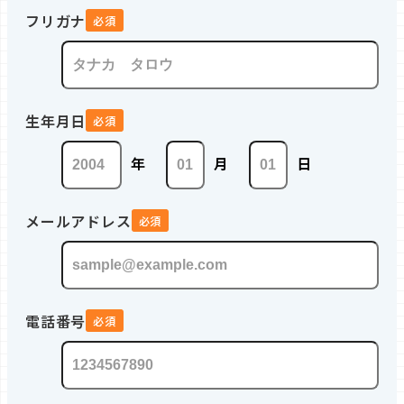
フリガナ
必須
生年月日
必須
年
月
日
メールアドレス
必須
電話番号
必須