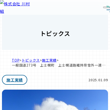
Me
トピックス
TOP
>
トピックス
>
施工実績
>
一般国道273号 上士幌町 上士幌道路維持除雪外一連工
事
施工実績
2025.01.09